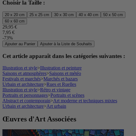
Choisir la Taille :
20 x 20 cm
25 x 25 cm
30 x 30 cm
40 x 40 cm
50 x 50 cm
60 x 60 cm
29,95 €
7,95 €
-73%
Ajouter au Panier
Ajouter à la Liste de Souhaits
Cet article apparaît dans les catégories suivantes :
Illustration et style
>
Illustration et peinture
Saisons et atmosphères
>
Saisons et météo
Festivals et marchés
>
Marchés et bazars
Urbain et architecture
>
Rues et Ruelles
Illustration et style
>
Rétro et vintage
Portraits et personnages
>
Portraits et scènes
Abstract et contemporain
>
Art moderne et techniques mixtes
Urbain et architecture
>
Art urbain
Œuvres d'Art Associées