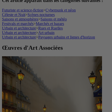
Cet article apparaît dans les catégories suivantes :
Futuriste et science-fiction
>
Cyberpunk et néon
Céleste et Nuit
>
Scènes nocturnes
Saisons et atmosphères
>
Saisons et météo
Festivals et marchés
>
Marchés et bazars
Urbain et architecture
>
Rues et Ruelles
Urbain et architecture
>
Art urbain
Urbain et architecture
>
Paysages urbains et lignes d'horizon
Œuvres d'Art Associées