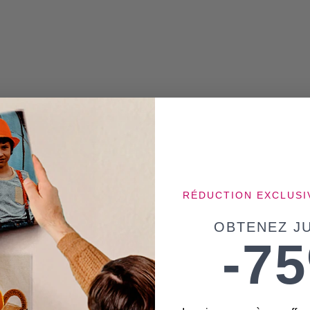
RÉDUCTION EXCLUSI
OBTENEZ JU
-7