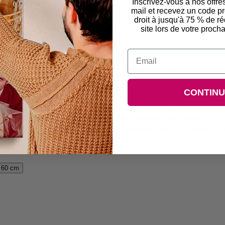
Inscrivez-vous à nos offre
mail et recevez un code 
droit à jusqu'à 75 % de ré
site lors de votre pro
Email
e trottoir détrempé par la pluie lors d'une averse nocturne.
ne de nuit
CONTIN
vrée sous 6 jours ouvrables avec livraison rapide.
ant des encres résistantes aux UV pour des couleurs nettes et vibrantes 
nge durable de polycotton qui absorbe magnifiquement les couleurs.
cadre en pin, garantissant qu'elles ne se déforment pas, ne se fendent pa
 60 cm