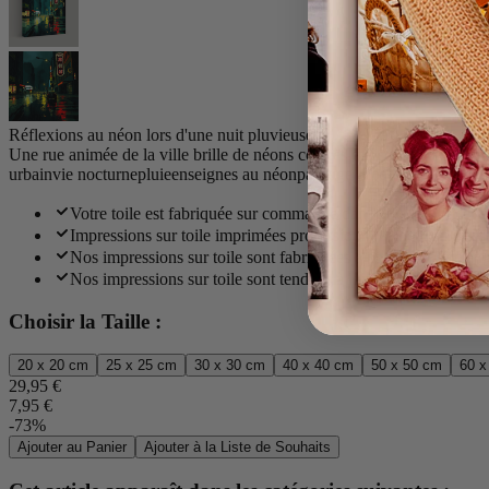
Réflexions au néon lors d'une nuit pluvieuse
Une rue animée de la ville brille de néons colorés qui se reflètent sur l
urbain
vie nocturne
pluie
enseignes au néon
paysage urbain
reflets
rue
scè
Votre toile est fabriquée sur commande dans notre studio et li
Impressions sur toile imprimées professionnellement en utilis
Nos impressions sur toile sont fabriquées à partir d'un méla
Nos impressions sur toile sont tendues à la main sur un épais 
Choisir la Taille :
20 x 20 cm
25 x 25 cm
30 x 30 cm
40 x 40 cm
50 x 50 cm
60 x
29,95 €
7,95 €
-73%
Ajouter au Panier
Ajouter à la Liste de Souhaits