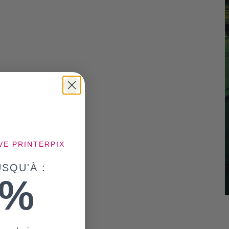
VE PRINTERPIX
SQU'À :
5%