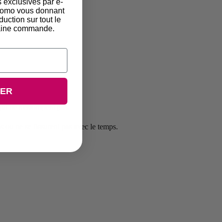
s exclusives par e-
promo vous donnant
duction sur tout le
chaine commande.
UER
qui ne s'estompent pas.
s ou ne se fissurent pas avec le temps.