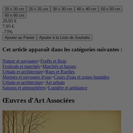
20 x 20 cm
25 x 25 cm
30 x 30 cm
40 x 40 cm
50 x 50 cm
60 x 60 cm
29,95 €
7,95 €
-73%
Ajouter au Panier
Ajouter à la Liste de Souhaits
Cet article apparaît dans les catégories suivantes :
Nature et paysages
>
Forêts et Bois
Festivals et marchés
>
Marchés et bazars
Urbain et architecture
>
Rues et Ruelles
Marines et paysages d'eau
>
Cours d'eau et zones humides
Urbain et architecture
>
Art urbain
Saisons et atmosphères
>
Lumière et ambiance
Œuvres d'Art Associées