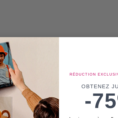
RÉDUCTION EXCLUSI
OBTENEZ JU
-7