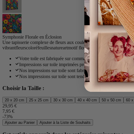
Symphonie Florale en Éclosion
Une tapisserie complexe de fleurs aux couleurs vives et de feuilles vert
vibrant
fleurs
coloré
feuilles
nature
art
motif floral
design
Votre toile est fabriquée sur commande dans notre studio et li
Impressions sur toile imprimées professionnellement en utilis
Nos impressions sur toile sont fabriquées à partir d'un méla
Nos impressions sur toile sont tendues à la main sur un épais 
Choisir la Taille :
20 x 20 cm
25 x 25 cm
30 x 30 cm
40 x 40 cm
50 x 50 cm
60 x
29,95 €
7,95 €
-73%
Ajouter au Panier
Ajouter à la Liste de Souhaits