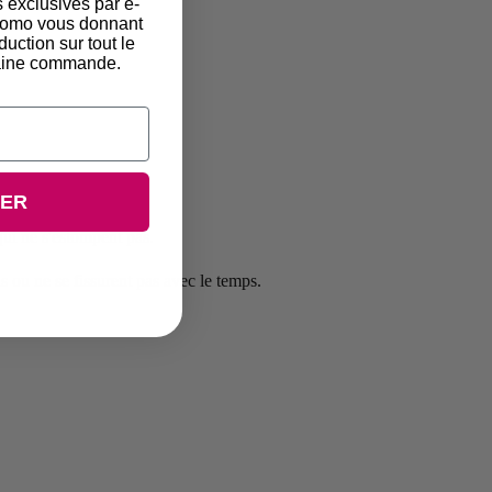
s exclusives par e-
promo vous donnant
duction sur tout le
chaine commande.
UER
qui ne s'estompent pas.
s ou ne se fissurent pas avec le temps.