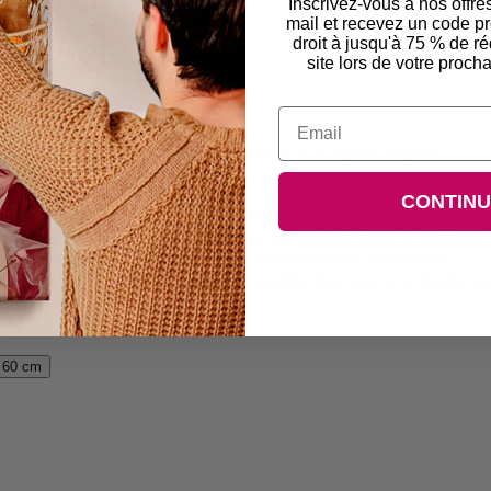
Inscrivez-vous à nos offre
mail et recevez un code 
droit à jusqu'à 75 % de ré
site lors de votre pro
Email
es luxuriantes crée un affichage saisissant de la beauté naturelle.
CONTIN
vrée sous 6 jours ouvrables avec livraison rapide.
ant des encres résistantes aux UV pour des couleurs nettes et vibrantes 
nge durable de polycotton qui absorbe magnifiquement les couleurs.
cadre en pin, garantissant qu'elles ne se déforment pas, ne se fendent pa
 60 cm