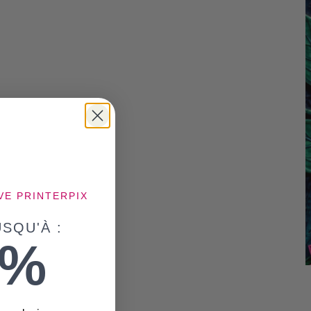
VE PRINTERPIX
SQU'À :
5%