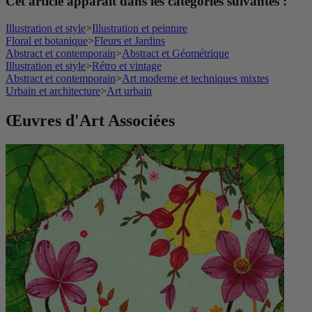
Cet article apparaît dans les catégories suivantes :
Illustration et style
>
Illustration et peinture
Floral et botanique
>
Fleurs et Jardins
Abstract et contemporain
>
Abstract et Géométrique
Illustration et style
>
Rétro et vintage
Abstract et contemporain
>
Art moderne et techniques mixtes
Urbain et architecture
>
Art urbain
Œuvres d'Art Associées