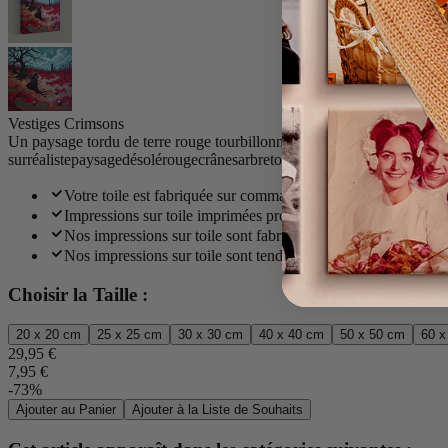
Vestiges Crimsons
Un paysage tordu de terre rouge tourbillonnante accueille de solitaire
surréaliste
paysage
désolé
rouge
crânes
arbre
tourbillonnant
ciel
Votre toile est fabriquée sur commande dans notre studio et li
Impressions sur toile imprimées professionnellement en utilis
Nos impressions sur toile sont fabriquées à partir d'un méla
Nos impressions sur toile sont tendues à la main sur un épais 
Choisir la Taille :
20 x 20 cm
25 x 25 cm
30 x 30 cm
40 x 40 cm
50 x 50 cm
60 x
29,95 €
7,95 €
-73%
Ajouter au Panier
Ajouter à la Liste de Souhaits