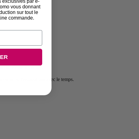
s exclusives par e-
promo vous donnant
duction sur tout le
chaine commande.
UER
qui ne s'estompent pas.
s ou ne se fissurent pas avec le temps.