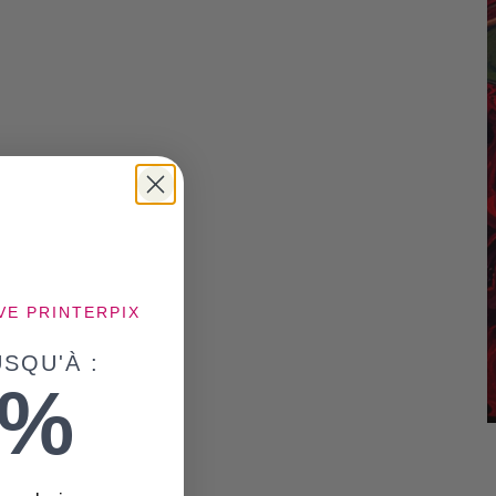
VE PRINTERPIX
SQU'À :
5%