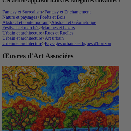
Cet article apparaît dans les catégories suivantes :
Fantasy et Surrealism
>
Fantasy et Enchantement
Nature et paysages
>
Forêts et Bois
Abstract et contemporain
>
Abstract et Géométrique
Festivals et marchés
>
Marchés et bazars
Urbain et architecture
>
Rues et Ruelles
Urbain et architecture
>
Art urbain
Urbain et architecture
>
Paysages urbains et lignes d'horizon
Œuvres d'Art Associées