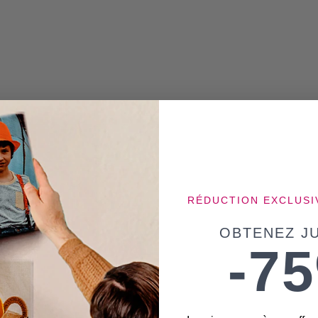
RÉDUCTION EXCLUSI
OBTENEZ JU
-7