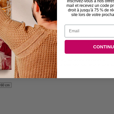
Inscrivez-vous à nos offre
mail et recevez un code 
droit à jusqu'à 75 % de ré
site lors de votre pro
Email
s arbres dénudés sous un ciel turbulent, parsemé de crânes menaçants.
CONTIN
vrée sous 6 jours ouvrables avec livraison rapide.
ant des encres résistantes aux UV pour des couleurs nettes et vibrantes 
nge durable de polycotton qui absorbe magnifiquement les couleurs.
cadre en pin, garantissant qu'elles ne se déforment pas, ne se fendent pa
 60 cm