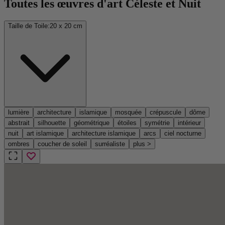
Toutes les œuvres d'art Céleste et Nuit
Taille de Toile:
20 x 20 cm
lumière
architecture
islamique
mosquée
crépuscule
dôme
abstrait
silhouette
géométrique
étoiles
symétrie
intérieur
nuit
art islamique
architecture islamique
arcs
ciel nocturne
ombres
coucher de soleil
surréaliste
plus
>