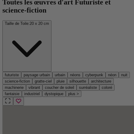
Toutes les œuvres d'art Futuriste et
science-fiction
Taille de Toile:
20 x 20 cm
futuriste
paysage urbain
urbain
néons
cyberpunk
néon
nuit
science-fiction
gratte-ciel
pluie
silhouette
architecture
machinerie
vibrant
coucher de soleil
surréaliste
coloré
fantaisie
industriel
dystopique
plus
>