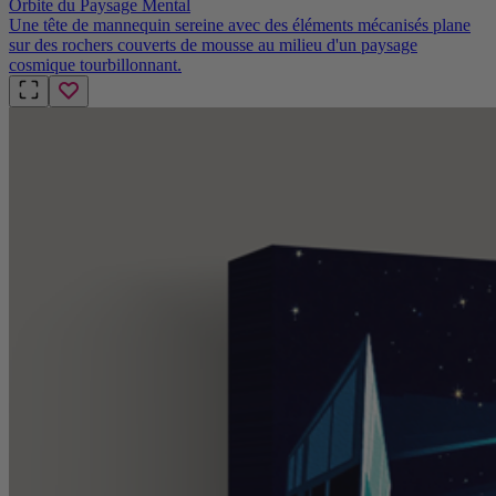
Orbite du Paysage Mental
Une tête de mannequin sereine avec des éléments mécanisés plane
sur des rochers couverts de mousse au milieu d'un paysage
cosmique tourbillonnant.